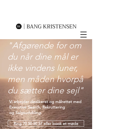
"Afgørende for om
du når dine mål er
ikke vindens luner,
men måden hvorpå
du sætter dine sejl"
Vi arbejder dedikeret og målrettet med
Executive Search, Rekruttering
og Salgsudvikling.
Ring 70 50 50 57 eller book et møde