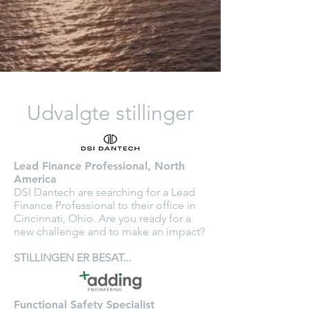
Udvalgte stillinger
Lead Finance Professional, North
America
DSI Dantech are searching for a Lead
Finance Professional to their office in
Cincinnati, Ohio. Are you ready for a
new challenge and to make an impact?
STILLINGEN ER BESAT...
Functional Safety Specialist