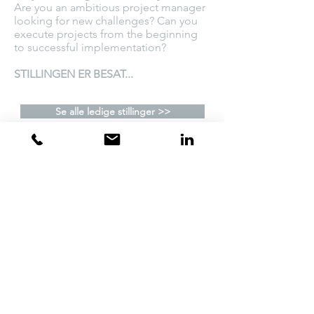
Are you an ambitious project manager
looking for new challenges? Can you
execute projects from the beginning
to successful implementation?
STILLINGEN ER BESAT...
Se alle ledige stillinger >>
Om os
Jobsøger
Rekruttering
Ledige stillinger
Executive
Kontakt
Search
LinkedIn