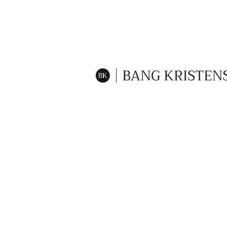
CVR: 44493519
Persondatapolitik
Cookie-politik
© 2025 by Bang Kristensen