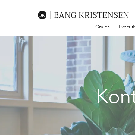
Om os
Executi
Kont